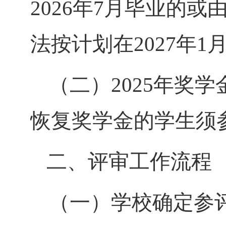
202
6
年
7月
毕业的或
法按计划在2
0
27
年
1
（二）
202
5
年奖学
恢复奖学金的学生须
二、评审工作流程
（一）学校确定参