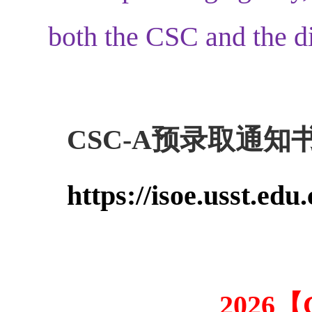
both the CSC and the d
CSC-A预录取通
https://isoe.usst.ed
2026